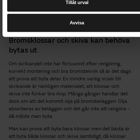
Tillåt urval
övrigt även på bilar. Vet du med dig att du bromsar
försiktigt hela tiden så prova att börja bromsa mer
distinkt och se om ljudet försvinner.
Avvisa
Bromsklossar och skiva kan behöva
bytas ut
Om skrikandet inte har försvunnit efter rengöring,
korrekt montering och bra bromsteknik så är det dags
att prova att byta delar. En mindre vanlig orsak till
skrikande är nämligen materialet, att klossar och
skiva inte funkar bra ihop. Många gånger handlar det
dock om att det kommit olja på bromsbeläggen. Olja
absorberas av beläggen och det går inte att rengöra -
då måste man byta.
Man kan prova att byta bara klossar men det bästa är
att byta både klossar och skiva samtidigt, då klossar