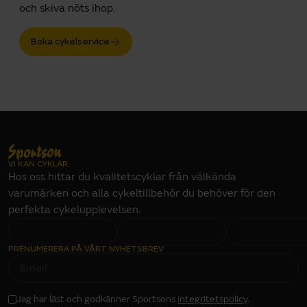
och skiva nöts ihop.
Boka cykelservice
VI KAN CYKLAR.
Hos oss hittar du kvalitetscyklar från välkända
varumärken och alla cykeltillbehör du behöver för den
perfekta cykelupplevelsen.
PRENUMERERA PÅ VÅRT NYHETSBREV
E
M
A
I
L
I
Jag har läst och godkänner Sportsons
integritetspolicy
.
N