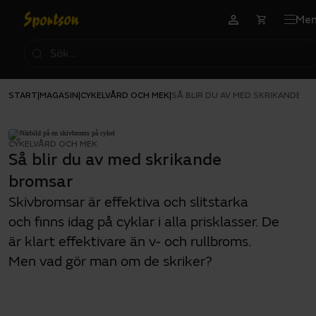
Me
START
MAGASIN
CYKELVÅRD OCH MEK
|
|
|
SÅ BLIR DU AV MED SKRIKANDE B
CYKELVÅRD OCH MEK
Så blir du av med skrikande
bromsar
Skivbromsar är effektiva och slitstarka
och finns idag på cyklar i alla prisklasser. De
är klart effektivare än v- och rullbroms.
Men vad gör man om de skriker?