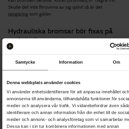
kan bromsen behöva "köras (bromsas) in" några mil.
Skulle det inte försvinna av sig självt så är det
rengöring
som gäller.
Hydrauliska bromsar bör fixas på
verkstaden
Har man mekaniska skivbromsar kan man göra det
själv om man gillar att meka. Har du hydrauliska
Samtycke
Information
Om
bromsar bör du lämna in cykeln till verkstad. Har man
tagit loss bromsklossarna på en hydraulisk broms är
risken att man kommer åt bromshandtaget och
Denna webbplats använder cookies
bromsoljan läcker ut. Då måste cykeln till verkstad för
Vi använder enhetsidentifierare för att anpassa innehållet oc
påfyllning och justering av bromsoljan, vilket är både
annonserna till användarna, tillhandahålla funktioner för socia
komplicerat och kladdigt.
medier och analysera vår trafik. Vi vidarebefordrar även såd
Bromsskivan tas loss och rengörs med sandpapper
identifierare och annan information från din enhet till de socia
och ett speciellt rengöringsmedel, som till exempel
medier och annons- och analysföretag som vi samarbetar m
bräkleen som inte lämnar några rester efter sig.
Dessa kan i sin tur kombinera informationen med annan