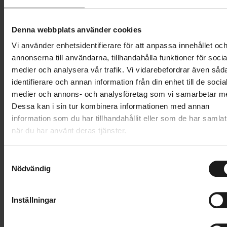
Förutom vinden kommer även regn och snö, och
sipprar vätan igenom så är det ingen återvändo.
Denna webbplats använder cookies
Därför är det viktigt att handskarna håller ute fukt i
Vi använder enhetsidentifierare för att anpassa innehållet oc
alla dess former. Det är också viktigt att jackärmarna
annonserna till användarna, tillhandahålla funktioner för socia
alltid dras över handskens öppning så att regnet inte
medier och analysera vår trafik. Vi vidarebefordrar även såd
rinner in när du cyklar.
identifierare och annan information från din enhet till de socia
medier och annons- och analysföretag som vi samarbetar m
Värm upp med lager på lager
Dessa kan i sin tur kombinera informationen med annan
information som du har tillhandahållit eller som de har samlat
Beroende på hur frusen du är kan du anpassa med
när du har använt deras tjänster.
olika lager. Är du känsligare för kylan kan det vara bra
att först ha ett värmande innerlager och sedan dra på
S
det vatten- och vindtäta ytterlagret utanpå. Det finns
Nödvändig
a
även så kallade lobster-varianter där dina fingrar
m
sitter ihop för att bevara mer värme, medan
t
pekfingret och tummen är fria för bättre rörlighet.
Inställningar
y
c