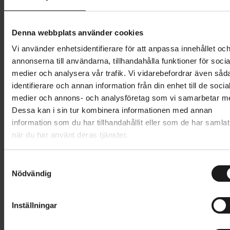
4. Välj en hjälm som syns
Denna webbplats använder cookies
Hjälmen bidrar till din synlighet i trafiken. En ljus eller
stark färg syns bättre än svart, vilket är extra viktigt
Vi använder enhetsidentifierare för att anpassa innehållet oc
vintertid när det är mörkt ute. Vill du helst ha en
annonserna till användarna, tillhandahålla funktioner för socia
mattsvart hjälm ska du förstås välja det, för det
medier och analysera vår trafik. Vi vidarebefordrar även såd
viktigaste är trots allt att du använder den. I det fallet
identifierare och annan information från din enhet till de socia
kan du öka din synlighet genom att välja en hjälm
medier och annons- och analysföretag som vi samarbetar m
med reflexdetaljer och lampa.
Dessa kan i sin tur kombinera informationen med annan
information som du har tillhandahållit eller som de har samlat
när du har använt deras tjänster.
5. Teknologin bakom dagens
hjälmar
S
Nödvändig
a
Vill du ha en traditionell cykelhjälm med extra
m
säkerhet rekommenderar vi en hjälm med Mips-
t
teknologi. Dessa hjälmar har ett hölje inuti som
Inställningar
y
roterar med skallen vid en eventuell kollision, vilket
c
skyddar mot skadliga rotationskrafter.