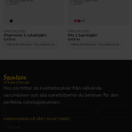
Jämför
Jämför
+
1
SPECIALIZED
SPECIALIZED
Chamonix 3 cykelhjälm
Mio 2 barnhjälm
849 kr
649 kr
HEMLEVERANS TILLGÄNGLIG
HEMLEVERANS TILLGÄNGLIG
VI KAN CYKLAR.
Hos oss hittar du kvalitetscyklar från välkända
varumärken och alla cykeltillbehör du behöver för den
perfekta cykelupplevelsen.
PRENUMERERA PÅ VÅRT NYHETSBREV
E
M
A