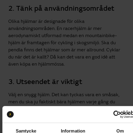
2. Tänk på användningsområdet
Olika hjälmar är designade för olika
användningsområden. En racerhjälm är mer
aerodynamiskt utformad medan en mountainbike-
hjälm är framtagen för cykling i skogsmiljö. Ska du
pendla finns det hjälmar som är mer allround. Cyklar
du när det är kallt? Då kan det vara en god idé att
även köpa en hjälmmössa.
3. Utseendet är viktigt
Välj en snygg hjälm. Det kan tyckas vara en småsak,
men du ska ju faktiskt bära hjälmen varje gång du
cyklar. Har du en hjälm som du är stolt över, trivs med
och tycker är snygg är sannolikheten större att du
faktiskt kommer att använda den.
Samtycke
Information
Om