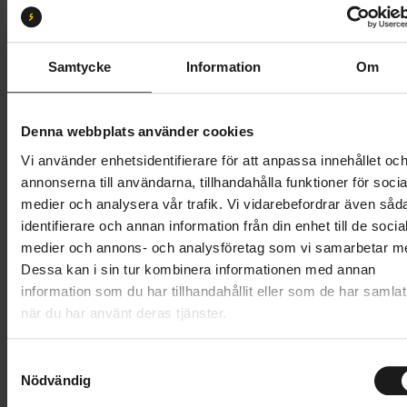
S
M
L
XL
Butik och hämtningstid
Välj
Samtycke
Information
Om
83 995 kr
Denna webbplats använder cookies
Lägg i varukorg
Vi använder enhetsidentifierare för att anpassa innehållet oc
annonserna till användarna, tillhandahålla funktioner för socia
Betala med Resurs
Läs mer
medier och analysera vår trafik. Vi vidarebefordrar även såd
identifierare och annan information från din enhet till de socia
1 års öppet köp
1 års fri service
medier och annons- och analysföretag som vi samarbetar m
Hämta i butik
Dessa kan i sin tur kombinera informationen med annan
information som du har tillhandahållit eller som de har samlat
när du har använt deras tjänster.
Produktinformation
S
Scott Voltage eRIDE 920 är en kvick, lätt och
Nödvändig
a
Tekniska specifikationer
kapabel el-MTB för stigcykling. Tack vare den
m