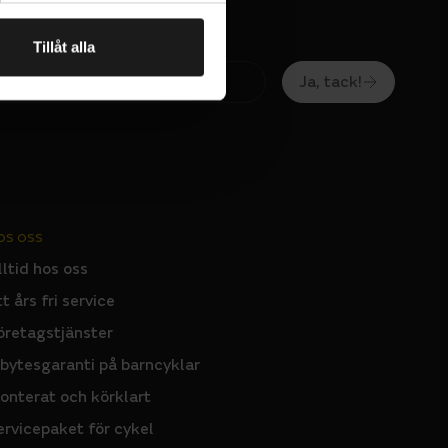
Tillåt alla
Ja, tack!
OS OSS
lltid hos oss
tt års fri service
öretagstjänster
nbytesgaranti på barncyklar
onterat och körklart
ervicepaket för cykel