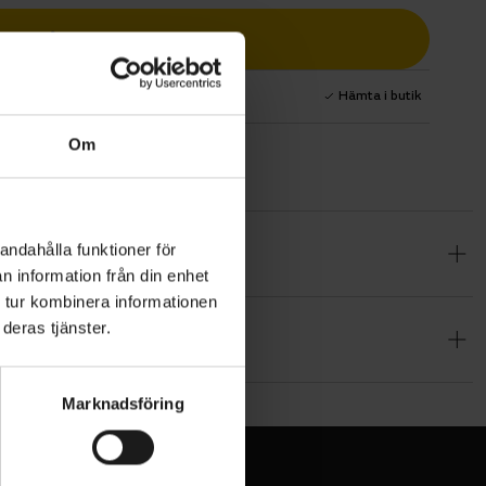
Lägg i varukorg
1 års fri service
Hämta i butik
Om
andahålla funktioner för
 egenskaper
n information från din enhet
jer
 tur kombinera informationen
ör rygg- och
deras tjänster.
Marknadsföring