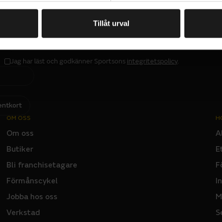
Tillåt urval
PRENUMERERA PÅ VÅRT NYHETSBREV
E
M
A
I
L
Jag har läst och godkänner Sportsons
integritetspolicy
.
I
N
P
U
T
entkort
OM OSS
H
Om oss
A
Butiker
E
Bli franchisetagare
F
Förmånscykel
I
Jobba hos oss
M
Verkstad
S