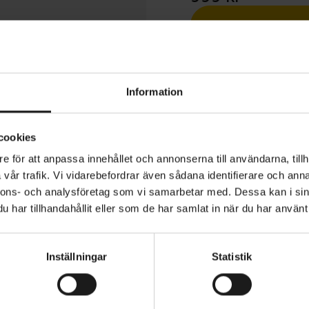
1 års öppet köp
Information
cookies
e för att anpassa innehållet och annonserna till användarna, tillh
form Enduro Jersey är en cykeltröja med fuktavstötande
vår trafik. Vi vidarebefordrar även sådana identifierare och anna
ig torr på intensiva turer. Tröjan har en passform som föl
nnons- och analysföretag som vi samarbetar med. Dessa kan i sin
relser samtidigt som den har tillräckligt med utrymme f
har tillhandahållit eller som de har samlat in när du har använt 
ydd.
MATERIAL
vstötande och snabbtorkande egenskaper
Polyester
Inställningar
Statistik
r med rygg- och armbågsskydd
en blixtlåsficka för kort eller mindre snacks