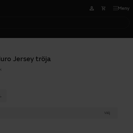
Meny
ro Jersey tröja
k
L
Välj