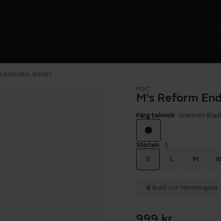
M ENDURO JERSEY
POC
M's Reform Endu
Färg teknisk
Uranium Blac
Storlek:
S
S
L
M
X
Butik och hämtningstid
999 kr