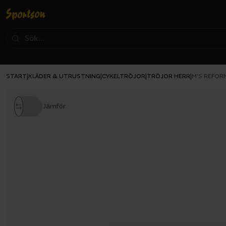
START
KLÄDER & UTRUSTNING
CYKELTRÖJOR
TRÖJOR HERR
|
|
|
|
M'S REFOR
Jämför