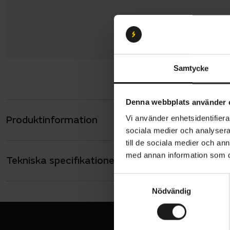
Samtycke
Denna webbplats använder 
Produktinformation
Vi använder enhetsidentifierar
Poc M’s Re
sociala medier och analysera 
som håller d
till de sociala medier och a
kroppens rö
med annan information som du 
Tekniska specifikationer
Allmänt
armbågssk
ANVÄNDARE
S
Fukta
Herr
Nödvändig
a
Passa
VARUMÄRKE
m
Poc
t
En lit
y